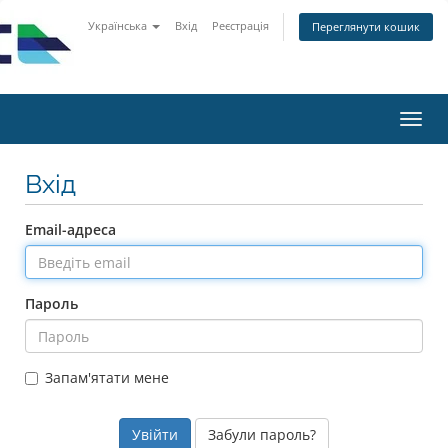
Українська
Вхід
Реєстрація
Переглянути кошик
Пере
наві
Вхід
Email-адреса
Пароль
Запам'ятати мене
Забули пароль?