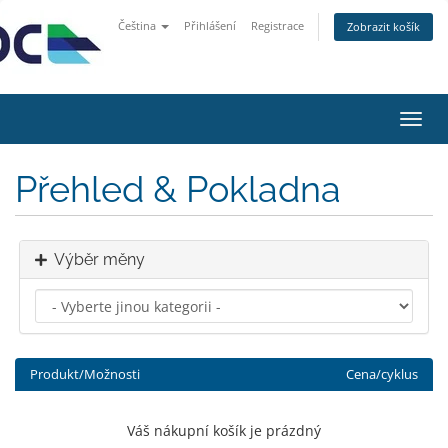
Čeština
Přihlášení
Registrace
Zobrazit košík
Přep
navig
Přehled & Pokladna
Výběr měny
Produkt/Možnosti
Cena/cyklus
Váš nákupní košík je prázdný