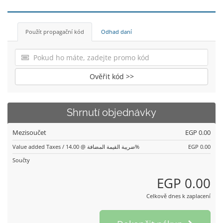
Použít propagační kód
Odhad daní
Ověřit kód >>
Shrnutí objednávky
Mezisoučet
EGP 0.00
Value added Taxes / ضريبة القيمة المضافة @ 14.00%
EGP 0.00
Součty
EGP 0.00
Celkově dnes k zaplacení