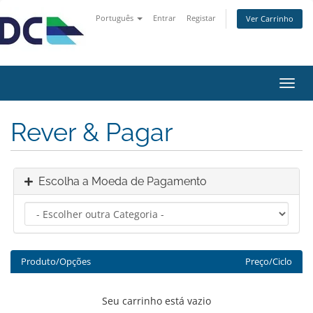
Português
Entrar
Registar
Ver Carrinho
Alter
nave
Rever & Pagar
Escolha a Moeda de Pagamento
Produto/Opções
Preço/Ciclo
Seu carrinho está vazio