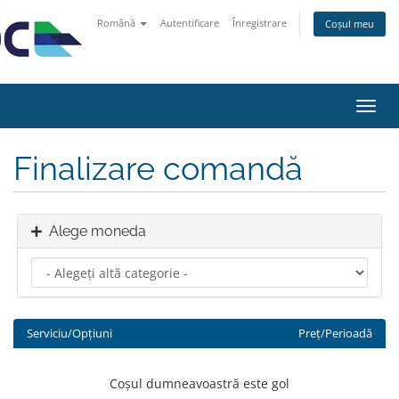
Română
Autentificare
Înregistrare
Coșul meu
Navi
Toggl
Finalizare comandă
Alege moneda
Serviciu/Opțiuni
Preț/Perioadă
Coșul dumneavoastră este gol