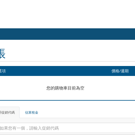
帳
選項
價格/週期
您的購物車目前為空
用促銷代碼
估算稅金