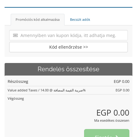
Promóciós kód alkalmazása
Becsült adók
Kód ellenőrzése >>
Rendelés összesítése
Részösszeg
EGP 0.00
Value added Taxes / ضريبة القيمة المضافة @ 14.00%
EGP 0.00
Végösszeg
EGP 0.00
Ma esedékes összesen