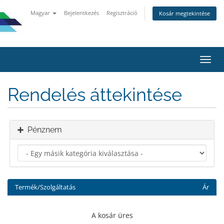
Magyar
Bejelentkezés
Regisztráció
Kosár megtekintése
Váltá
a
navig
Rendelés áttekintése
Pénznem
Termék/Szolgáltatás
Ár
A kosár üres