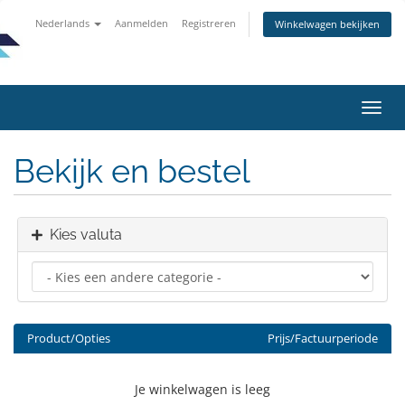
Nederlands
Aanmelden
Registreren
Winkelwagen bekijken
Navig
in-/u
Bekijk en bestel
Kies valuta
Product/Opties
Prijs/Factuurperiode
Je winkelwagen is leeg