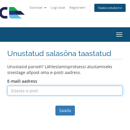
Estonian
Logi sisse
Registreeri
Vaata ostukorvi
Lülit
navig
Unustatud salasõna taastatud
Unustasid parooli? Lähtestamisprotsessi alustamiseks
sisestage allpool oma e-posti aadress.
E-maili aadress
Saada