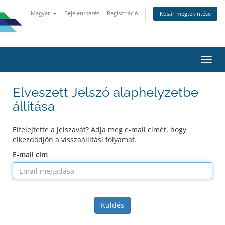
Magyar
Bejelentkezés
Regisztráció
Kosár megtekintése
Váltá
a
navig
Elveszett Jelszó alaphelyzetbe
állítása
Elfelejtette a jelszavát? Adja meg e-mail címét, hogy
elkezdődjön a visszaállítási folyamat.
E-mail cím
Küldés