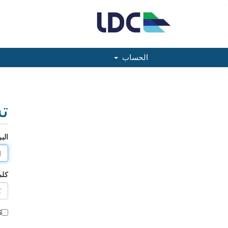
الحساب
ت
الب
كلم
تذك