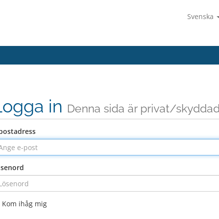
Svenska
Logga in
Denna sida är privat/skydda
postadress
ösenord
Kom ihåg mig