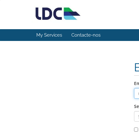
My Services
Contacte-nos
Em
S