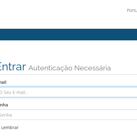
Port
Entrar
Autenticação Necessária
ail
enha
Lembrar