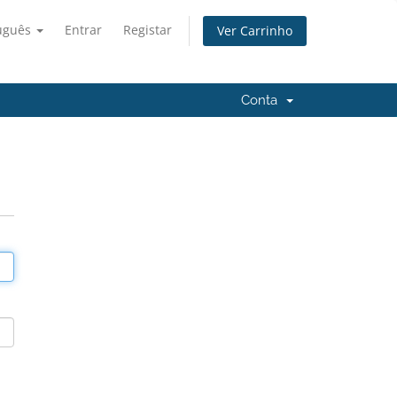
uguês
Entrar
Registar
Ver Carrinho
Conta