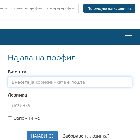
an
Најава на профил
Креирај профил
Потрошувачка кошничка
Вклу
ја
нави
Најава на профил
Е-пошта
Лозинка
Запомни ме
Заборавена лозинка?