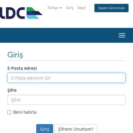
Türkçe
Giriş
Kayıt
Sepeti Görüntüle
Gezi
değiş
Giriş
E-Posta Adresi
Şifre
Beni hatırla
Şifremi Unuttum?