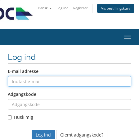
Dansk
Log ind
Registrer
Vis bestillingskurv
Skift
navig
Log ind
E-mail adresse
Adgangskode
Husk mig
Glemt adgangskode?